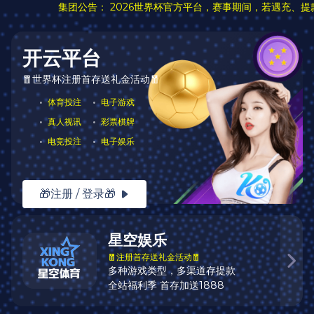
立即注册
首页
体育热点
湖人主场力克勇士锁定季后赛席位詹姆斯30分库里空砍
三双
2026-08-07
2 次阅读