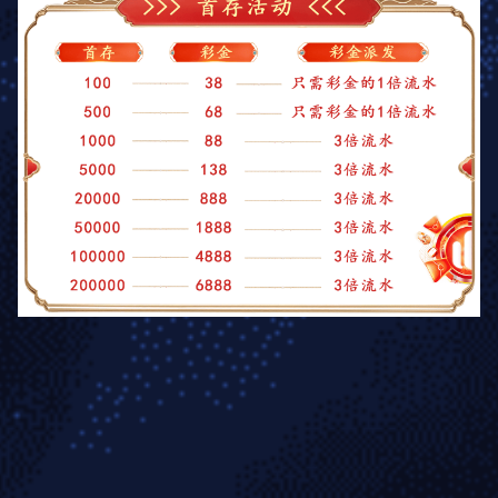
最强nba库里实战技巧解析助你掌控三分投射与团队配
合
2026-08-02
7 次阅读