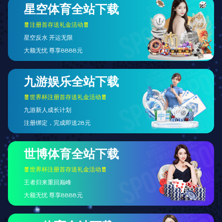
欧洲杯大小球投注技巧解析与赛前判断思路
2026-08-04
7 次阅读
欧洲杯大小球投注技巧与赛前判断要点解析
2026-08-04
6 次阅读