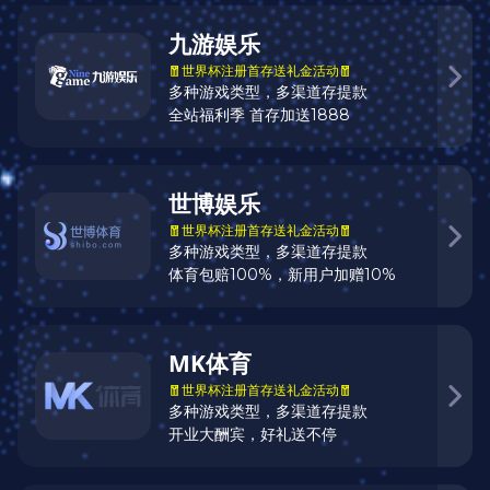
湖人主场力克勇士詹姆斯贡献三双库里空砍30分
2026-08-07
2 次阅读
法国世界杯赛程公布 赛事安排引发球迷关注