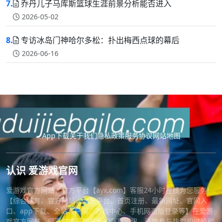
7.
乔丹儿子马库斯篮球生涯前景分析能否进入
2026-05-02
8.
专访冰岛门神哈尔多松：扑出梅西点球的幕后
2026-06-16
App下载
关于我们
隐私政策
服务协议
网站地图
认识 爱游戏官网
爱游戏官方网站，官方平台【ayx.com】客服24小时在线为您服务!
【综合体育、官方网站、娱乐平台、首页注册、最新网址、官网入
口、app下载、全站客户端、游戏中心、手机网页版登录等】在爱游
戏官方网站，您不仅能获取最新的赛事资讯，还能参与热烈的讨论和