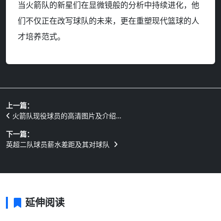
当火箭队的新星们在显微镜般的分析中持续进化，他
们不仅正在改写球队的未来，更在重塑现代篮球的人
才培养范式。
上一篇：
火箭队现役球员的高清图片及介绍…
下一篇：
英超二队球员薪水差距及其对球队
延伸阅读