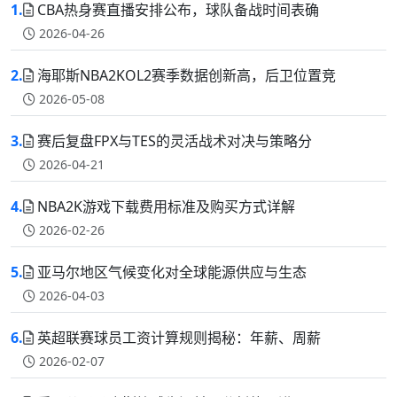
1.
CBA热身赛直播安排公布，球队备战时间表确
2026-04-26
2.
海耶斯NBA2KOL2赛季数据创新高，后卫位置竞
2026-05-08
3.
赛后复盘FPX与TES的灵活战术对决与策略分
2026-04-21
4.
NBA2K游戏下载费用标准及购买方式详解
2026-02-26
5.
亚马尔地区气候变化对全球能源供应与生态
2026-04-03
6.
英超联赛球员工资计算规则揭秘：年薪、周薪
2026-02-07