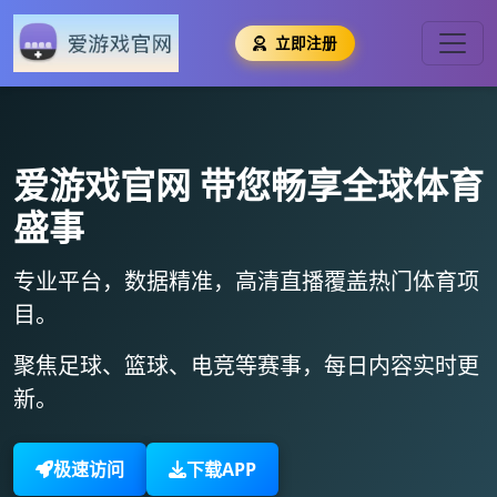
立即注册
爱游戏官网
带您畅享全球体育
盛事
专业平台，数据精准，
高清直播
覆盖热门体育项
目。
聚焦足球、篮球、电竞等赛事，
每日内容实时更
新
。
极速访问
下载APP