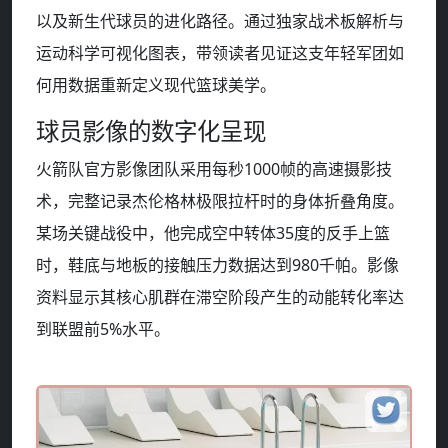
以及新生代球员的进化路径。通过独家战术板解析与
运动科学可视化图表，带领读者见证这支年轻军团如
何用数据重新定义现代篮球美学。
球员影像的数字化呈现
火箭队官方影像团队采用每秒1000帧的高速摄影技
术，完整记录杰伦格林极限拉杆时的身体折叠角度。
某场关键战役中，他完成空中转体35度的反手上篮
时，鞋底与地板的接触压力数据达到980千帕。影像
资料显示其核心肌群在滞空阶段产生的动能转化率达
到联盟前5%水平。