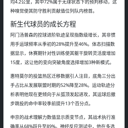
均4.2公里，其中72%属于无球状态下的预判移动，这
种嗅觉使其防守胜利贡献值位列队内榜首。
新生代球员的成长方程
阿门汤普森的控球进阶轨迹呈现指数级增长，其非惯
用手运球频率从季初的28%提升至46%。体态扫描数
据显示，休赛期针对性训练使其躯干旋转灵活度增加
15度，这让他的变向突破角度选择增加3种新模式。
惠特莫尔的投篮热区迁移数据引人注目，底角三分出
手占比从发展联盟时期的52%降至28%。运动轨迹分
析表明他现在更倾向于从弧顶发起进攻，其运球后撤
步跳投的命中率较季前提升13个百分点。
申京的战术理解力数值显示质变节点，其战术执行准
确率从68%跃升至89%。神经反应测试中，他在多选