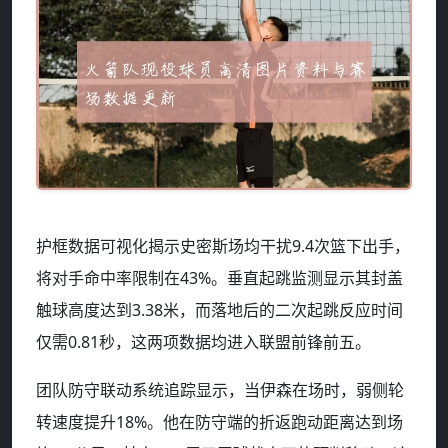
护框数据可视化揭示史密斯场均干扰9.4次篮下出手，
将对手命中率限制在43%。垂直起跳监测显示其封盖
触球高度达到3.38米，而落地后的二次起跳反应时间
仅需0.81秒，这两项数据均进入联盟前锋前五。
团队防守联动系统追踪显示，当伊森在场时，弱侧轮
转速度提升18%。他在防守端的折返跑动距离达到场